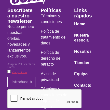
Suscríbete
Políticas
Links
a nuestro
rápidos
Términos y
newsletter
condiciones
Home
Recibe primero
Política de
nuestras
Nuestra
tratamiento de
ofertas,
esencia
datos
novedades y
lanzamientos
Nosotros
Política de
exclusivos.
derecho de
Tiendas
retracto
Aceptar Política de de
Datos
Ver política
Aviso de
Equipo
privacidad
Contacto
Términos y
condiciones de
tarjetas de
regalo