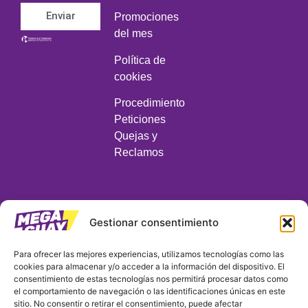
Enviar
Promociones
del mes
Política de
cookies
Procedimiento
Peticiones
Quejas y
Reclamos
Gestionar consentimiento
MEGA GUAY COLOMBIA S.A.S.
Para ofrecer las mejores experiencias, utilizamos tecnologías como las
cookies para almacenar y/o acceder a la información del dispositivo. El
Nit: 901390382-9 / Matrícula No. 03254271
consentimiento de estas tecnologías nos permitirá procesar datos como
Domicilio principal:
el comportamiento de navegación o las identificaciones únicas en este
Carrera 7 # 32 29 P. 24 / Oficina 2404 Edificio Fenix /
sitio. No consentir o retirar el consentimiento, puede afectar