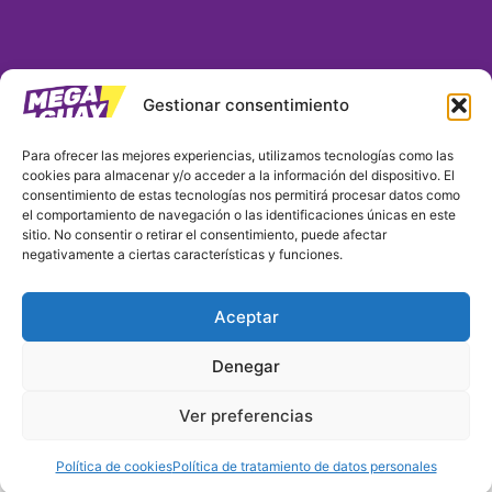
Gestionar consentimiento
MEGA GUAY COLOMBIA S.A.S.
Para ofrecer las mejores experiencias, utilizamos tecnologías como las
cookies para almacenar y/o acceder a la información del dispositivo. El
Nit: 901390382-9 / Matrícula No. 03254271
consentimiento de estas tecnologías nos permitirá procesar datos como
Domicilio principal:
el comportamiento de navegación o las identificaciones únicas en este
Carrera 7 # 32 29 P. 24 / Oficina 2404 Edificio Fenix /
sitio. No consentir o retirar el consentimiento, puede afectar
negativamente a ciertas características y funciones.
Bogotá D.C.
Teléfono: 323 319 2048
Correo electrónico: notificaciones@megaguay.com.co
Aceptar
/ servicioalcliente@megaguay.com.co
Denegar
Mega Guay
megaguay.col
Megaguay_col
Ver preferencias
Política de cookies
Política de tratamiento de datos personales