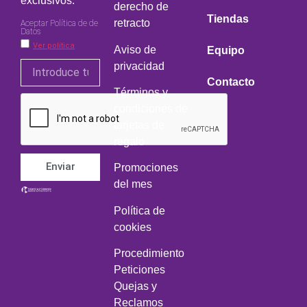
exclusivos.
derecho de
Tiendas
retracto
Aceptar Política de de
Datos
Ver política
Aviso de
Equipo
privacidad
Contacto
Términos y
condiciones de
tarjetas de
regalo
Enviar
Promociones
del mes
Política de
cookies
Procedimiento
Peticiones
Quejas y
Reclamos