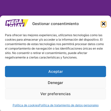
Gestionar consentimiento
MEGA GUAY COLOMBIA S.A.S.
Para ofrecer las mejores experiencias, utilizamos tecnologías como las
cookies para almacenar y/o acceder a la información del dispositivo. El
Nit: 901390382-9 / Matrícula No. 03254271
consentimiento de estas tecnologías nos permitirá procesar datos como
Domicilio principal:
el comportamiento de navegación o las identificaciones únicas en este
Carrera 7 # 32 29 P. 24 / Oficina 2404 Edificio Fenix /
sitio. No consentir o retirar el consentimiento, puede afectar
negativamente a ciertas características y funciones.
Bogotá D.C.
Teléfono: 323 319 2048
Correo electrónico: notificaciones@megaguay.com.co
Aceptar
/ servicioalcliente@megaguay.com.co
Denegar
Mega Guay
megaguay.col
Megaguay_col
Ver preferencias
Política de cookies
Política de tratamiento de datos personales