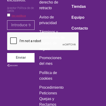
exclusivos.
derecho de
Tiendas
retracto
Aceptar Política de de
Datos
Ver política
Aviso de
Equipo
privacidad
Contacto
Términos y
condiciones de
tarjetas de
regalo
Enviar
Promociones
del mes
Política de
cookies
Procedimiento
Peticiones
Quejas y
Reclamos