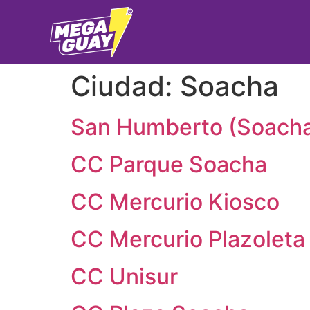
Ciudad:
Soacha
San Humberto (Soach
CC Parque Soacha
CC Mercurio Kiosco
CC Mercurio Plazoleta
CC Unisur