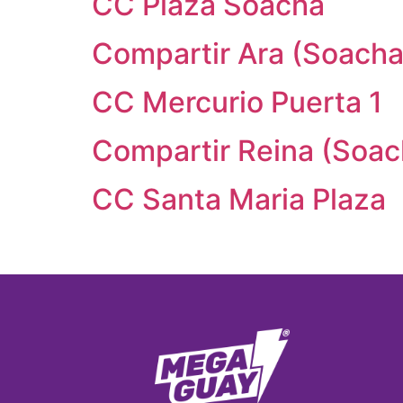
CC Plaza Soacha
Compartir Ara (Soacha
CC Mercurio Puerta 1
Compartir Reina (Soac
CC Santa Maria Plaza