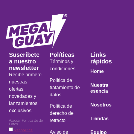
Suscríbete
Políticas
Links
a nuestro
rápidos
Términos y
newsletter
condiciones
Home
Recibe primero
Política de
nuestras
Nuestra
tratamiento de
ofertas,
esencia
datos
novedades y
lanzamientos
Nosotros
Política de
exclusivos.
derecho de
Tiendas
retracto
Aceptar Política de de
Datos
Ver política
Aviso de
Equipo